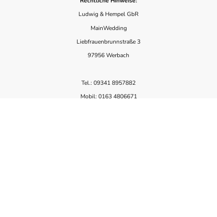
Rechtliche Hinweise:
Ludwig & Hempel GbR
MainWedding
Liebfrauenbrunnstraße 3
97956 Werbach
Tel.: 09341 8957882
Mobil: 0163 4806671
E-Mail: info@oh3-studios.de
Verantwortlich:
Thomas Hempel & Christina Ludwig
Liebfrauenbrunnstraße 3
97956 Werbach
Umsatzsteuer-Identifikationsnummer
gemäß § 27 a Umsatzsteuergesetz (ID):